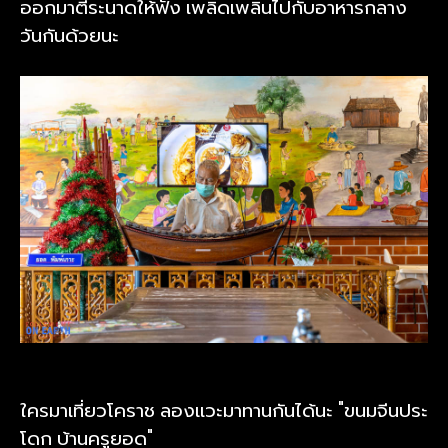
ออกมาตีระนาดให้ฟัง เพลิดเพลินไปกับอาหารกลาง
วันกันด้วยนะ
ใครมาเที่ยวโคราช ลองแวะมาทานกันได้นะ "ขนมจีนประ
โดก บ้านครูยอด"