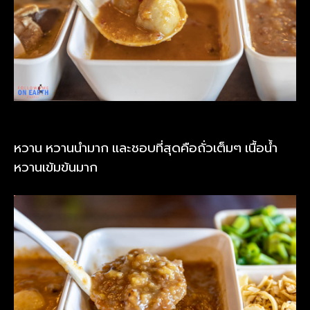
หวาน หวานนำมาก และชอบที่สุดคือถั่วเต็มๆ เนื้อน้ำ
หวานเข้มข้นมาก