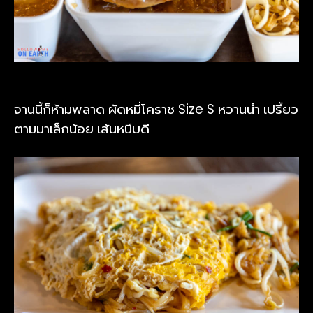
จานนี้ก็ห้ามพลาด ผัดหมี่โคราช Size S หวานนำ เปรี้ยว
ตามมาเล็กน้อย เส้นหนึบดี