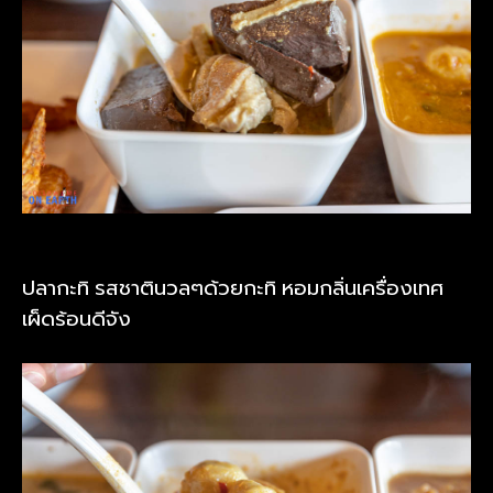
ปลากะทิ รสชาตินวลๆด้วยกะทิ หอมกลิ่นเครื่องเทศ
เผ็ดร้อนดีจัง