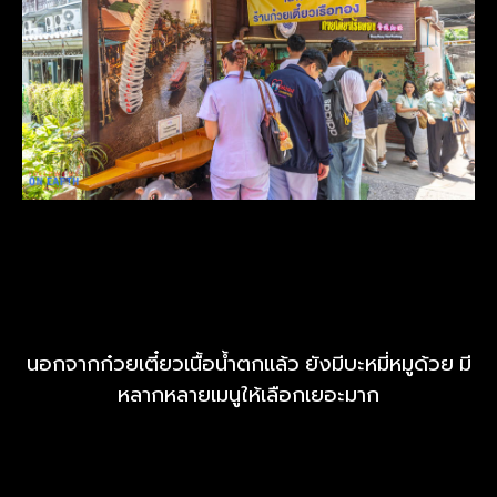
นอกจากก๋วยเตี๋ยวเนื้อน้ำตกแล้ว ยังมีบะหมี่หมูด้วย มี
หลากหลายเมนูให้เลือกเยอะมาก