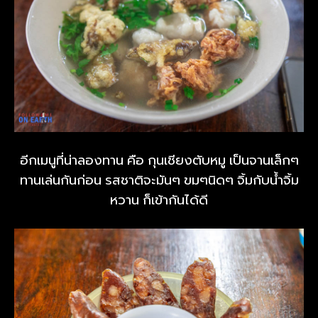
อีกเมนูที่น่าลองทาน คือ กุนเชียงตับหมู เป็นจานเล็กๆ
ทานเล่นกันก่อน รสชาติจะมันๆ ขมๆนิดๆ จิ้มกับน้ำจิ้ม
หวาน ก็เข้ากันได้ดี