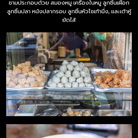
ชามประกอบด้วย สมองหมู เครื่องในหมู ลูกชิ้นเผือก
ลูกชิ้นปลา หนังปลากรอบ ลูกชิ้นหัวไชเท้านึ่ง, และเต้าหู้
ยัดไส้