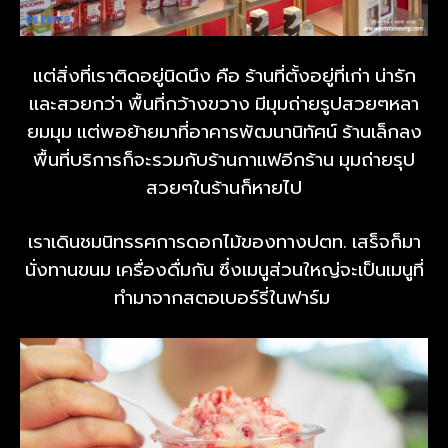
แต่สิ่งที่เราติดอยู่นิดนึง คือ ร้านที่ตั้งอยู่ที่เก่า น่ารัก
และสวยกว่า พื้นที่กว้างขวาง มีมุมถ่ายรูปสวยๆหลา
ยมมุม แต่พอย้ายมาที่อาคารพัฒนานิทัศน์ ร้านเล็กลง
พื้นที่บริการก็จะรวมกับร้านกาแฟอีกร้าน มุมถ่ายรุป
สวยๆในร้านก็หายไป
เราเดินชมนิทรรศการดอกไม้ของทางปตท. เสร็จก็มา
นั่งทานขนม เครื่องดื่มกัน ซึ่งเมนูส่วนใหญ่จะเป็นเมนูที่
ทำมาจากสตอเบอร์รี่ในฟาร์ม