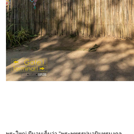
พระใหญ่ มีนามเต็มว่า "พระพุทธรูปนามินทรมงคล