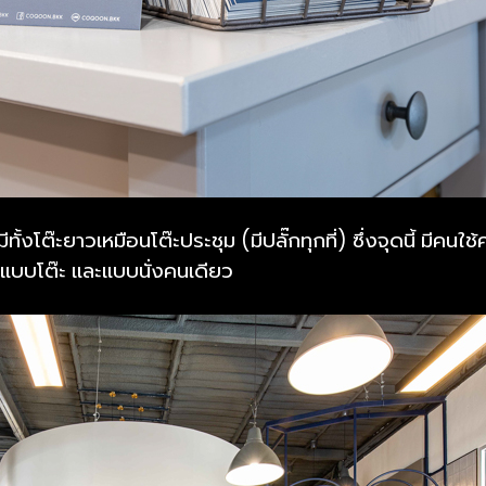
ีทั้งโต๊ะยาวเหมือนโต๊ะประชุม (มีปลั๊กทุกที่) ซึ่งจุดนี้ มีค
 มีแบบโต๊ะ และแบบนั่งคนเดียว