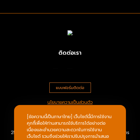
ติดต่อเรา
แบบฟอร์มติดต่อ
นโยบายความเป็นส่วนตัว
[ข้อความนี้เป็นภาษาไทย] เว็บไซต์นี้มีการใช้งาน
บริษัท ประตูหนึ่ง จำกัด
คุกกี้เพื่อให้ท่านสามารถใช้บริการได้อย่างต่อ
เนื่องและอำนวยความสะดวกในการใช้งาน
25/547 ถ.กิจมณี ต.บางหญ้าแพรก เมืองสมุทรสาคร สมุทรสาคร
เว็บไซต์ รวมถึงช่วยให้เราปรับปรุงการนำเสนอ