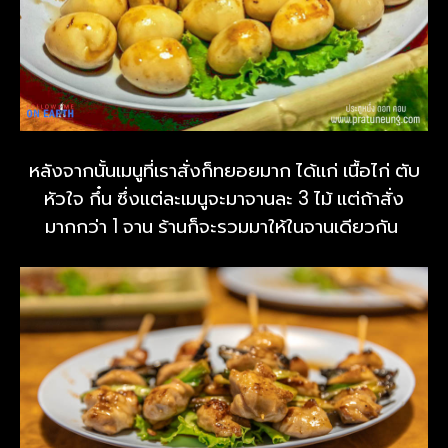
หลังจากนั้นเมนูที่เราสั่งก็ทยอยมาก ได้แก่ เนื้อไก่ ตับ
หัวใจ กึ๋น ซึ่งแต่ละเมนูจะมาจานละ 3 ไม้ แต่ถ้าสั่ง
มากกว่า 1 จาน ร้านก็จะรวมมาให้ในจานเดียวกัน