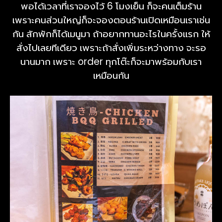
พอได้เวลาที่เราจองไว้ 6 โมงเย็น ก็จะคนเต็มร้าน
เพราะคนส่วนใหญ่ก็จะจองตอนร้านเปิดเหมือนเราเช่น
กัน สักพักก็ได้เมนูมา ถ้าอยากทานอะไรในครั้งแรก ให้
สั่งไปเลยทีเดียว เพราะถ้าสั่งเพิ่มระหว่างทาง จะรอ
นานมาก เพราะ order ทุกโต๊ะก็จะมาพร้อมกับเรา
เหมือนกัน