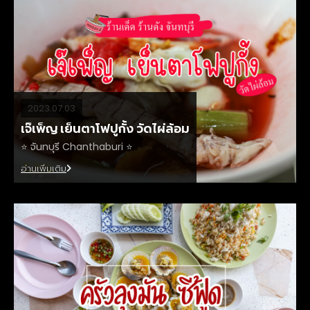
2023.07.03
เจ๊เพ็ญ เย็นตาโฟปูกั้ง วัดไผ่ล้อม
⭐️ จันทบุรี Chanthaburi ⭐️
อ่านเพิ่มเติม