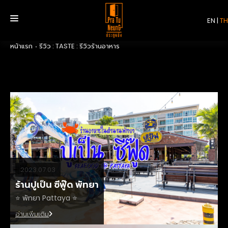
EN
|
TH
หน้าแรก
รีวิว : TASTE : รีวิวร้านอาหาร
หน้าแรก
บริการ
รีวิว
เกี่ยวกับเรา
2023.07.03
ร้านปูเป็น ซีฟู๊ด พัทยา
ติดต่อเรา
⭐️ พัทยา Pattaya ⭐️
อ่านเพิ่มเติม