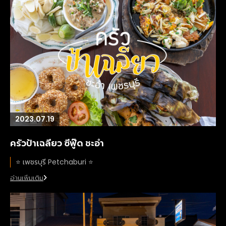
2023.07.19
ครัวป้าเฉลียว ซีฟู๊ด ชะอำ
⭐️ เพชรบุรี Petchaburi ⭐️
อ่านเพิ่มเติม