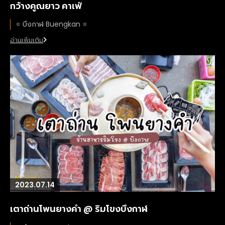
กว้างคูณยาว คาเฟ่
⭐️ บึงกาฬ Buengkan ⭐️
อ่านเพิ่มเติม
2023.07.14
เตาถ่านโพนยางคำ @ ริมโขงบึงกาฬ