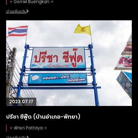
⭐️ บึงกาฬ Buengkan ⭐️
อ่านเพิ่มเติม
2023.07.17
ปรีชา ซีฟู๊ด (บ้านอำเภอ-พัทยา)
⭐️ พัทยา Pattaya ⭐️
อ่านเพิ่มเติม