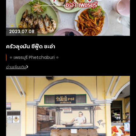
2023.07.08
ครัวลุงมัน ซีฟู๊ด ชะอำ
⭐️ เพชรบุรี Phetchaburi ⭐️
อ่านเพิ่มเติม